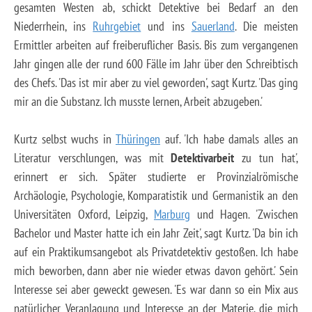
gesamten Westen ab, schickt Detektive bei Bedarf an den
Niederrhein, ins
Ruhrgebiet
und ins
Sauerland
. Die meisten
Ermittler arbeiten auf freiberuflicher Basis. Bis zum vergangenen
Jahr gingen alle der rund 600 Fälle im Jahr über den Schreibtisch
des Chefs. 'Das ist mir aber zu viel geworden', sagt Kurtz. 'Das ging
mir an die Substanz. Ich musste lernen, Arbeit abzugeben.'
Kurtz selbst wuchs in
Thüringen
auf. 'Ich habe damals alles an
Literatur verschlungen, was mit
Detektivarbeit
zu tun hat',
erinnert er sich. Später studierte er Provinzialrömische
Archäologie, Psychologie, Komparatistik und Germanistik an den
Universitäten Oxford, Leipzig,
Marburg
und Hagen. 'Zwischen
Bachelor und Master hatte ich ein Jahr Zeit', sagt Kurtz. 'Da bin ich
auf ein Praktikumsangebot als Privatdetektiv gestoßen. Ich habe
mich beworben, dann aber nie wieder etwas davon gehört.' Sein
Interesse sei aber geweckt gewesen. 'Es war dann so ein Mix aus
natürlicher Veranlagung und Interesse an der Materie, die mich