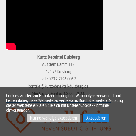
Kurtz Detektei Duisburg
Auf dem Damm 112
47137 Duisburg
Tel.: 0203 3196 0052
kontakt@kurtz-detektei-duisburg.de
Montag bis Freitag: 08:00–20:00
Cookies werden zur Benutzerführung und Webanalyse verwendet und
helfen dabei, diese Webseite zu verbessern. Durch die weitere Nutzung
dieser Webseite erklären Sie sich mit unserer Cookie-Richtlinie
einverstanden.
Nur notwendige akzeptieren
Akzeptieren