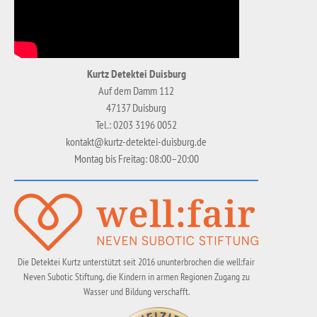
Kurtz Detektei Duisburg
Auf dem Damm 112
47137 Duisburg
Tel.: 0203 3196 0052
kontakt@kurtz-detektei-duisburg.de
Montag bis Freitag: 08:00–20:00
Die Detektei Kurtz unterstützt seit 2016 ununterbrochen die well:fair
Neven Subotic Stiftung, die Kindern in armen Regionen Zugang zu
Wasser und Bildung verschafft.