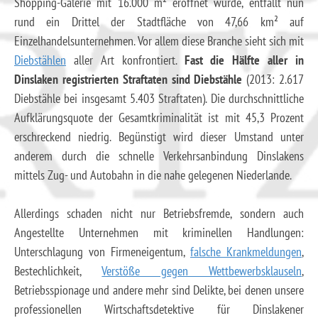
Shopping-Galerie mit 16.000 m² eröffnet wurde, entfällt nun
rund ein Drittel der Stadtfläche von 47,66 km² auf
Einzelhandelsunternehmen. Vor allem diese Branche sieht sich mit
Diebstählen
aller Art konfrontiert.
Fast die Hälfte aller in
Dinslaken registrierten Straftaten sind Diebstähle
(2013: 2.617
Diebstähle bei insgesamt 5.403 Straftaten). Die durchschnittliche
Aufklärungsquote der Gesamtkriminalität ist mit 45,3 Prozent
erschreckend niedrig. Begünstigt wird dieser Umstand unter
anderem durch die schnelle Verkehrsanbindung Dinslakens
mittels Zug- und Autobahn in die nahe gelegenen Niederlande.
Allerdings schaden nicht nur Betriebsfremde, sondern auch
Angestellte Unternehmen mit kriminellen Handlungen:
Unterschlagung von Firmeneigentum,
falsche Krankmeldungen
,
Bestechlichkeit,
Verstöße gegen Wettbewerbsklauseln
,
Betriebsspionage und andere mehr sind Delikte, bei denen unsere
professionellen Wirtschaftsdetektive für Dinslakener