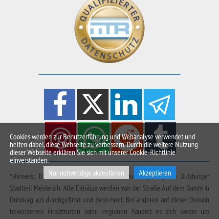
Cookies werden zur Benutzerführung und Webanalyse verwendet und
helfen dabei, diese Webseite zu verbessern. Durch die weitere Nutzung
dieser Webseite erklären Sie sich mit unserer Cookie-Richtlinie
einverstanden.
Nur notwendige akzeptieren
Akzeptieren
*Hinweis: Das Büro der Kurtz Detektei Duisburg liegt im Duisburger
Stadtteil Meiderich. Alle Einsätze werden von der Straße Auf dem Damm in
Duisburg aus durchgeführt und berechnet. Bei anderen auf dieser Domain
beworbenen Einsatzorten oder -regionen handelt es sich weder um